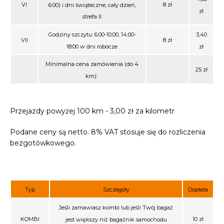
VI
8 zł
6:00) i dni świąteczne, cały dzień,
zł
strefa II
Godziny szczytu: 6:00-10:00, 14:00-
3,40
VII
8 zł
18:00 w dni robocze
zł
Minimalna cena zamówienia (do 4
25 zł
km):
Przejazdy powyżej 100 km - 3,00 zł za kilometr
Podane ceny są netto. 8% VAT stosuje się do rozliczenia
bezgotówkowego.
Typ
Szczegóły
Dopłata
Jeśli zamawiasz kombi lub jeśli Twój bagaż
KOMBI
10 zł
jest większy niż bagażnik samochodu