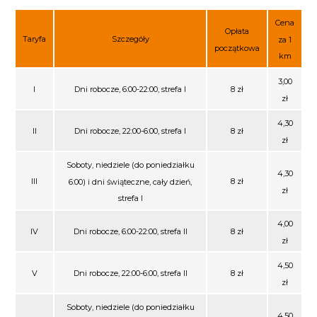
Cena
Opłata
Taryfa
Szczegóły
za 1
początkowa
km
3,00
I
Dni robocze, 6:00-22:00, strefa I
8 zł
zł
4,30
II
Dni robocze, 22:00-6:00, strefa I
8 zł
zł
Soboty, niedziele (do poniedziałku
4,30
III
8 zł
6:00) i dni świąteczne, cały dzień,
zł
strefa I
4,00
IV
Dni robocze, 6:00-22:00, strefa II
8 zł
zł
4,50
V
Dni robocze, 22:00-6:00, strefa II
8 zł
zł
Soboty, niedziele (do poniedziałku
4,50