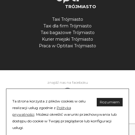
TRÓJMIASTO
Taxi Trójmiasto
Taxi dla firm Trójmiasto
Taxi bagażowe Trójmiasto
Kurier miejski Trójmiasto
Praca w Optitaxi Trójmiasto
znajdź nas na faceboku
Ta strona korzysta z plików cookies w celu
Rozumiem
realizacji usług zgodnie z
Polityką
znajdź nas na instagram
Regulamin
Polityka prywatności
©
prywatności
. Możesz określić warunki przechowywania lub
2026 OptiTaxi. All rights reserved.
dostępu do cookie w Twojej przeglądarce lub konfiguracji
WELFARE SP. Z O.O.
usługi.
Al. Krakowska 264, 02-210 Warszawa