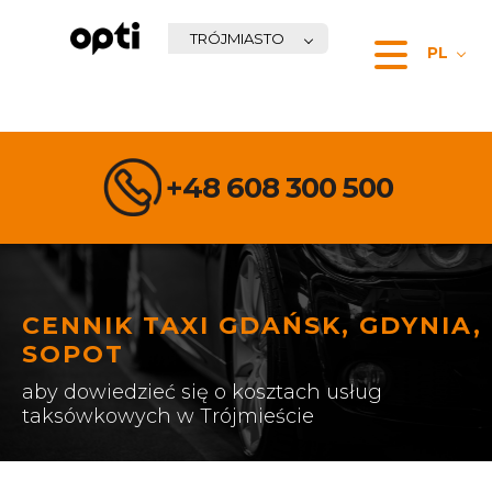
TRÓJMIASTO
PL
+48 608 300 500
CENNIK TAXI GDAŃSK, GDYNIA,
SOPOT
aby dowiedzieć się o kosztach usług
taksówkowych w Trójmieście