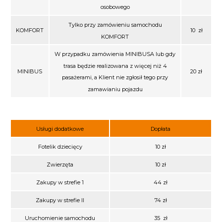
osobowego
Tylko przy zamówieniu samochodu
KOMFORT
10
zł
KOMFORT
W przypadku zamówienia MINIBUSA lub gdy
trasa będzie realizowana z więcej niż 4
MINIBUS
20 zł
pasażerami, a Klient nie zgłosił tego przy
zamawianiu pojazdu
Usługi dodatkowe
Dopłata
Fotelik dziecięcy
10 zł
Zwierzęta
10 zł
Zakupy w strefie 1
44 zł
Zakupy w strefie II
74 zł
Uruchomienie samochodu
35
zł